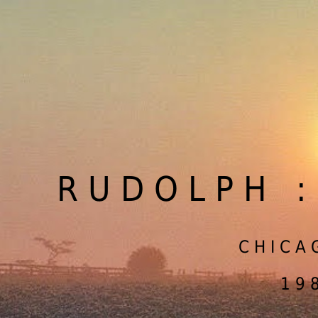
R U D O L P H : 
C H I C A G
1 9 